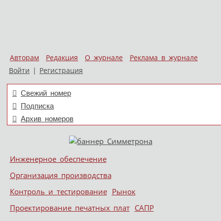
Авторам
Редакция
О журнале
Реклама в журнале
Войти
|
Регистрация
Свежий номер
Подписка
Архив номеров
Skip to content
Инженерное обеспечение
Меню
Организация производства
Контроль и тестирование
Рынок
Проектирование печатных плат
САПР