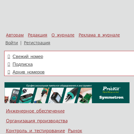
Авторам
Редакция
О журнале
Реклама в журнале
Войти
|
Регистрация
Свежий номер
Подписка
Архив номеров
Skip to content
Инженерное обеспечение
Меню
Организация производства
Контроль и тестирование
Рынок