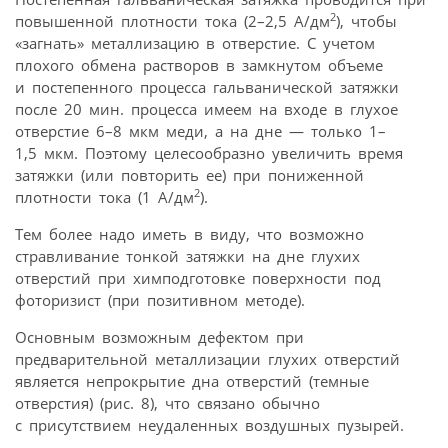
2
повышенной плотности тока (2–2,5 А/дм
), чтобы
«загнать» металлизацию в отверстие. С учетом
плохого обмена растворов в замкнутом объеме
и постепенного процесса гальванической затяжки
после 20 мин. процесса имеем на входе в глухое
отверстие 6–8 мкм меди, а на дне — только 1–
1,5 мкм. Поэтому целесообразно увеличить время
затяжки (или повторить ее) при пониженной
2
плотности тока (1 А/дм
).
Тем более надо иметь в виду, что возможно
стравливание тонкой затяжки на дне глухих
отверстий при химподготовке поверхности под
фоторизист (при позитивном методе).
Основным возможным дефектом при
предварительной металлизации глухих отверстий
является непрокрытие дна отверстий (темные
отверстия) (рис. 8), что связано обычно
с присутствием неудаленных воздушных пузырей.