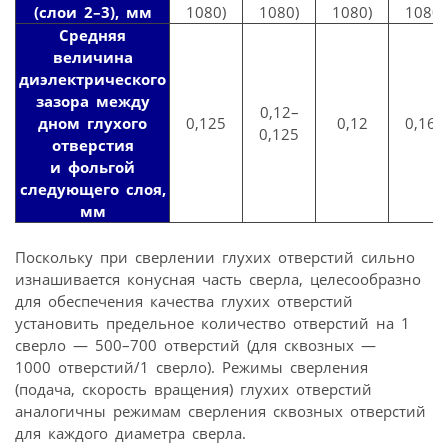
(слои 2–3), мм
1080)
1080)
1080)
1080)
Средняя
величина
диэлектрического
зазора между
0,12–
дном глухого
0,125
0,12
0,165
0,125
отверстия
и фольгой
следующего слоя,
мм
Поскольку при сверлении глухих отверстий сильно
изнашивается конусная часть сверла, целесообразно
для обеспечения качества глухих отверстий
установить предельное количество отверстий на 1
сверло — 500–700 отверстий (для сквозных —
1000 отверстий/1 сверло). Режимы сверления
(подача, скорость вращения) глухих отверстий
аналогичны режимам сверления сквозных отверстий
для каждого диаметра сверла.