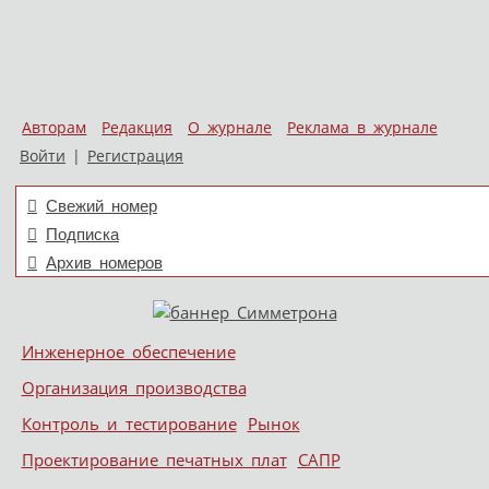
Авторам
Редакция
О журнале
Реклама в журнале
Войти
|
Регистрация
Свежий номер
Подписка
Архив номеров
Skip to content
Инженерное обеспечение
Меню
Организация производства
Контроль и тестирование
Рынок
Проектирование печатных плат
САПР