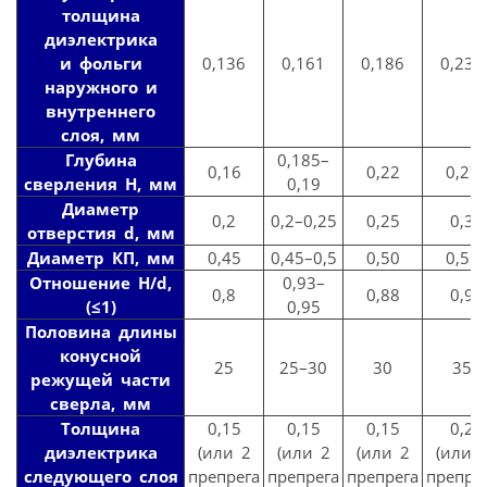
толщина
диэлектрика
и фольги
0,136
0,161
0,186
0,236
наружного и
внутреннего
слоя, мм
Глубина
0,185–
0,16
0,22
0,27
сверления Н, мм
0,19
Диаметр
0,2
0,2–0,25
0,25
0,3
отверстия d, мм
Диаметр КП, мм
0,45
0,45–0,5
0,50
0,55
Отношение Н/d,
0,93–
0,8
0,88
0,9
(≤1)
0,95
Половина длины
конусной
25
25–30
30
35
режущей части
сверла, мм
Толщина
0,15
0,15
0,15
0,2
диэлектрика
(или 2
(или 2
(или 2
(или 
следующего слоя
препрега
препрега
препрега
препре