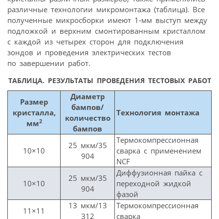
различные технологии микромонтажа (таблица). Все
полученные микросборки имеют 1‑мм выступ между
подложкой и верхним смонтированным кристаллом
с каждой из четырех сторон для подключения
зондов и проведения электрических тестов
по завершении работ.
ТАБЛИЦА.
РЕЗУЛЬТАТЫ ПРОВЕДЕНИЯ ТЕСТОВЫХ РАБОТ
Диаметр
Размер
бампов/
кристалла,
Технология монтажа
количество
2
мм
бампов
Термокомпрессионная
25 мкм/35
10×10
сварка с применением
904
NCF
Диффузионная пайка с
25 мкм/35
10×10
переходной жидкой
904
фазой
13 мкм/13
Термокомпрессионная
11×11
312
сварка