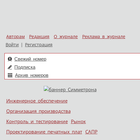
Авторам
Редакция
О журнале
Реклама в журнале
Войти
|
Регистрация
Свежий номер
Подписка
Архив номеров
Skip to content
Инженерное обеспечение
Меню
Организация производства
Контроль и тестирование
Рынок
Проектирование печатных плат
САПР