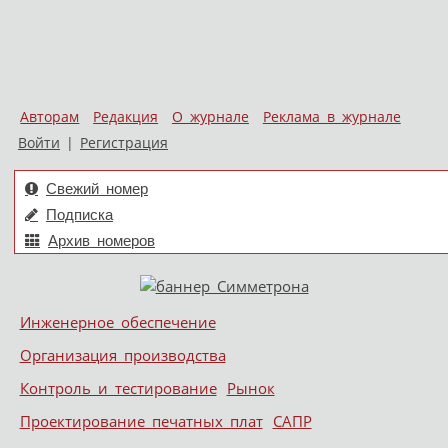
Авторам
Редакция
О журнале
Реклама в журнале
Войти
|
Регистрация
Свежий номер
Подписка
Архив номеров
Skip to content
Инженерное обеспечение
Меню
Организация производства
Контроль и тестирование
Рынок
Проектирование печатных плат
САПР