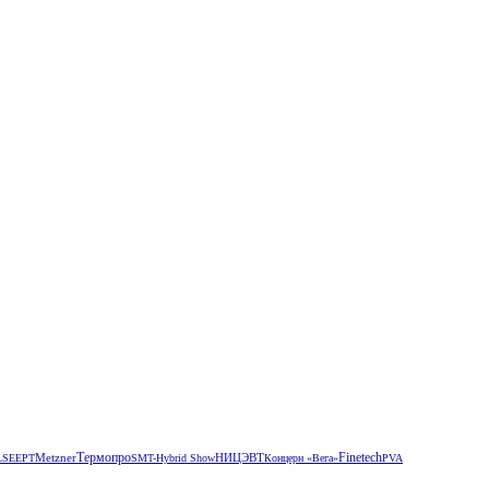
Термопро
Metzner
НИЦЭВТ
Finetech
LSE
EPT
SMT-Hybrid Show
Концерн «Вега»
PVA