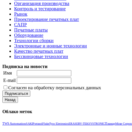
Организация производства
Контроль и тестирование
Рынок
Проектирование печатных плат
САПР
Печатные платы
Оборудование
Технологии сборки
Электронные и ионные технологии
Качество печатных плат
Бессвинцовые технологии
Подписка на новости
Имя
E-mail
Согласен на обработку персональных данных
Облако меток
TWS Automation
Планар
SAKI
Portasol
Fluke
Tyco Electronics
ERASER
V‑TEK
SYSTRONIC
Mirae Corpora