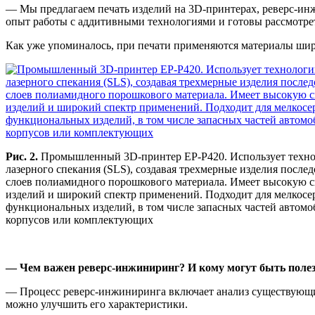
— Мы предлагаем печать изделий на 3D-прин­терах, реверс-и
опыт работы с аддитивными технологиями и готовы рассмотрет
Как уже упоминалось, при печати применяются материалы широ
Рис. 2.
Промышленный 3D-принтер EP-P420. Использует техно
лазерного спекания (SLS), создавая трехмерные изделия посл
слоев полиамидного порошкового материала. Имеет высокую с
изделий и широкий спектр применений. Подходит для мелкосе
функциональных изделий, в том числе запасных частей автомо
корпусов или комплектующих
— Чем важен реверс-инжиниринг? И кому могут быть поле
— Процесс реверс-инжиниринга включает анализ существующих 
можно улучшить его характеристики.