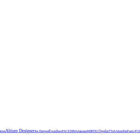
Altium Designer
Frontline
Optilia
tion
Би Питрон
РАСЕ
DIMA
Janome
MIRTEC
TTnS
Almit
DuPont
i-PU