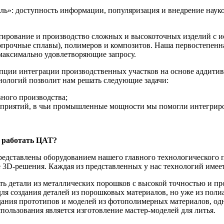
ль»: доступность информации, популяризация и внедрение наук
ирование и производство сложных и высокоточных изделий с и
ропрочные сплавы), полимеров и композитов. Наша первостепен
 максимально удовлетворяющие запросу.
пции интеграции производственных участков на основе аддит
нологий позволит нам решать следующие задачи:
вного производства;
приятий, в чьи промышленные мощности мы помогли интегриров
 работать ЦАТ?
ставлены оборудованием нашего главного технологического па
3D-решения. Каждая из представленных у нас технологий имеет
ать детали из металлических порошков с высокой точностью и п
для создания деталей из порошковых материалов, но уже из пол
дания прототипов и моделей из фотополимерных материалов, од
ользования является изготовление мастер-моделей для литья.