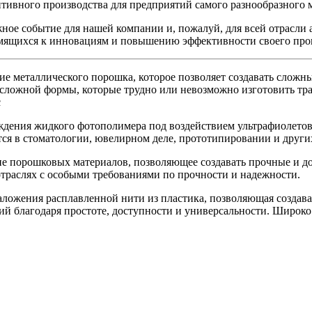
итивного производства для предприятий самого разнообразного 
е событие для нашей компании и, пожалуй, для всей отрасли а
емящихся к инновациям и повышению эффективности своего про
ие металлического порошка, которое позволяет создавать сложн
ей сложной формы, которые трудно или невозможно изготовить 
с
ждения жидкого фотополимера под воздействием ультрафиолето
тся в стоматологии, ювелирном деле, прототипировании и други
ие порошковых материалов, позволяющее создавать прочные и д
траслях с особыми требованиями по прочности и надежности.
ложения расплавленной нити из пластика, позволяющая создав
й благодаря простоте, доступности и универсальности. Широко 