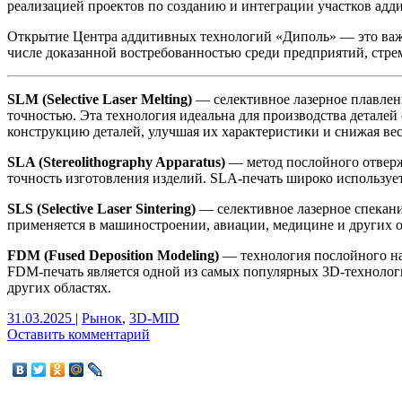
реализацией проектов по созданию и интеграции участков адд
Открытие Центра аддитивных технологий «Диполь» — это важно
числе доказанной востребованностью среди предприятий, стр
SLM (Selective Laser Melting)
— селективное лазерное плавлен
точностью. Эта технология идеальна для производства детал
конструкцию деталей, улучшая их характеристики и снижая ве
SLA (Stereolithography Apparatus)
— метод послойного отвер
точность изготовления изделий. SLA-печать широко используе
SLS (Selective Laser Sintering)
— селективное лазерное спекан
применяется в машиностроении, авиации, медицине и других о
FDM (Fused Deposition Modeling)
— технология послойного на
FDM-печать является одной из самых популярных 3D-технологи
других областях.
31.03.2025
|
Рынок
,
3D-MID
Оставить комментарий