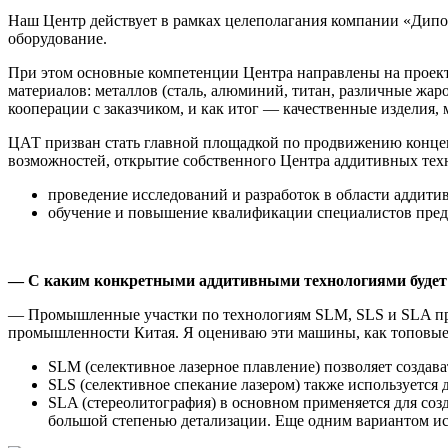
Наш Центр действует в рамках целеполагания компании «Дипо
оборудование.
При этом основные компетенции Центра направлены на проект
материалов: металлов (сталь, алюминий, титан, различные жа
кооперации с заказчиком, и как итог — качественные изделия,
ЦАТ призван стать главной площадкой по продвижению конце
возможностей, открытие собственного Центра аддитивных тех
проведение исследований и разработок в области аддити
обучение и повышение квалификации специалистов пред
— С каким конкретными аддитивными технологиями будет
— Промышленные участки по технологиям SLM, SLS и SLA пред
промышленности Китая. Я оцениваю эти машины, как топовые 
SLM (селективное лазерное плавление) позволяет создав
SLS (селективное спекание лазером) также используется 
SLA (стереолитография) в основном применяется для соз
большой степенью детализации. Еще одним вариантом исп