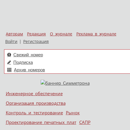
Авторам
Редакция
О журнале
Реклама в журнале
Войти
|
Регистрация
Свежий номер
Подписка
Архив номеров
Skip to content
Инженерное обеспечение
Меню
Организация производства
Контроль и тестирование
Рынок
Проектирование печатных плат
САПР