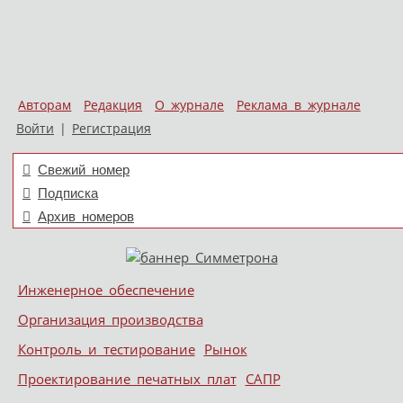
Авторам
Редакция
О журнале
Реклама в журнале
Войти
|
Регистрация
Свежий номер
Подписка
Архив номеров
Skip to content
Инженерное обеспечение
Меню
Организация производства
Контроль и тестирование
Рынок
Проектирование печатных плат
САПР