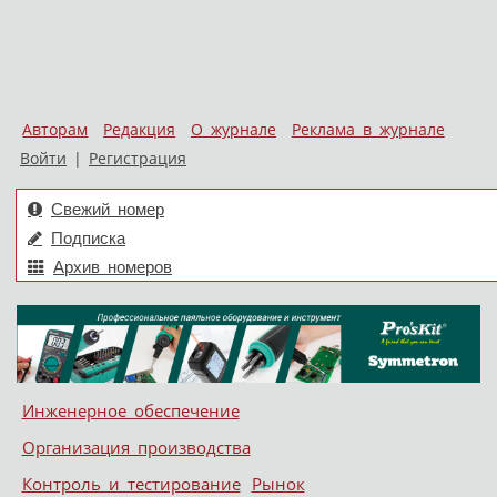
Авторам
Редакция
О журнале
Реклама в журнале
Войти
|
Регистрация
Свежий номер
Подписка
Архив номеров
Skip to content
Инженерное обеспечение
Меню
Организация производства
Контроль и тестирование
Рынок