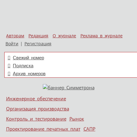
Авторам
Редакция
О журнале
Реклама в журнале
Войти
|
Регистрация
Свежий номер
Подписка
Архив номеров
Skip to content
Инженерное обеспечение
Меню
Организация производства
Контроль и тестирование
Рынок
Проектирование печатных плат
САПР