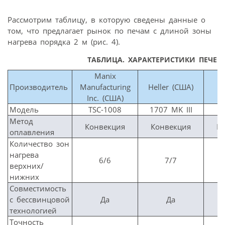
Рассмотрим таблицу, в которую сведены данные о
том, что предлагает рынок по печам с длиной зоны
нагрева порядка 2 м (рис. 4).
ТАБЛИЦА. ХАРАКТЕРИСТИКИ ПЕЧЕЙ
Manix
F
Производитель
Manufacturing
Heller (США)
Inc. (США)
Модель
TSC-1008
1707 MK III
V
Метод
Конвекция
Конвекция
К
оплавления
Количество зон
нагрева
6/6
7/7
верхних/
нижних
Совместимость
с бессвинцовой
Да
Да
технологией
Точность