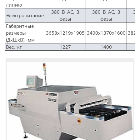
линию
380 В AC, 3
380 В AC, 3
38
Электропитание
фазы
фазы
Габаритные
размеры
3658x1219x1905
3400x1370x1600
3825
(ДхШхВ), мм
Вес, кг
1227
1400