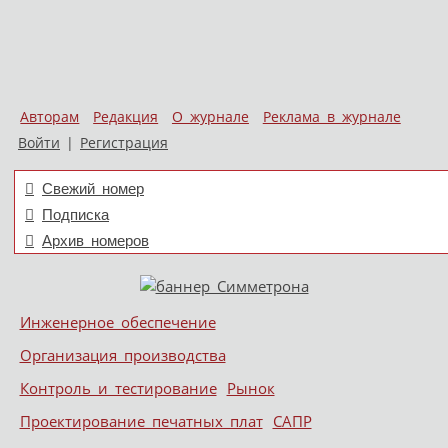
Авторам
Редакция
О журнале
Реклама в журнале
Войти
|
Регистрация
Свежий номер
Подписка
Архив номеров
Skip to content
Инженерное обеспечение
Меню
Организация производства
Контроль и тестирование
Рынок
Проектирование печатных плат
САПР