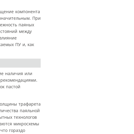
мещение компонента
 значительным. При
дежность паяных
сстояний между
влияние
аемых ПУ и, как
ие наличия или
 рекомендациями.
ок пастой
 толщины трафарета
личества паяльной
пытных технологов
ваются микросхемы
что гораздо