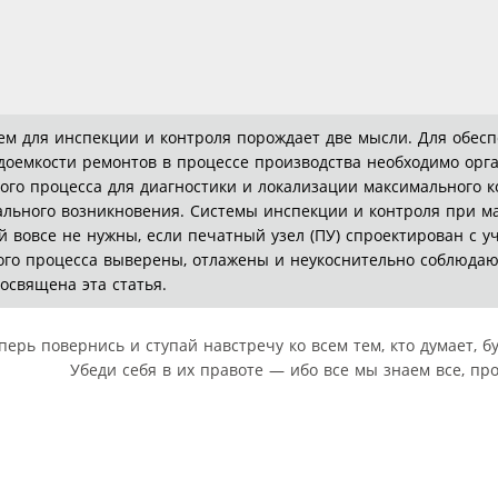
м для инспекции и контроля порождает две мысли. Для обесп
доемкости ремонтов в процессе производства необходимо орг
кого процесса для диагностики и локализации максимального к
иального возникновения. Системы инспекции и контроля при м
 вовсе не нужны, если печатный узел (ПУ) спроектирован с у
ого процесса выверены, отлажены и неукоснительно соблюда
освящена эта статья.
перь повернись и ступай навстречу ко всем тем, кто думает, б
Убеди себя в их правоте — ибо все мы знаем все, пр