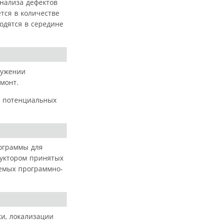
нализа дефектов
тся в количестве
водятся в середине
ружении
монт.
а потенциальных
рограммы для
руктором принятых
емых программно-
ки, локализации