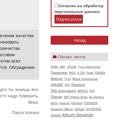
Согласен на обработку
персональных данных
ечения качества
анизовать
оличества
ассовом
Облако меток
четом всех
DIMA
SAKI
i-PULSE
Tyco Electronics
ются. Обсуждению
Термопро
РАСЕ
V‑TEK
Fluke
ERASER
Metzner
TTnS
Mirae Corporation
НИЦЭВТ
Finetech
EPT
удто ты знаешь все.
TWS Automation
MIRTEC
PVA
осто надо поверить.
Планар
SMT-Hybrid Show
Би Питрон
Верь.
Almit
Janome
Portasol
Frontline
Концерн «Вега»
DuPont
SYSTRONIC
Пауло Коэльо
Altium Designer
Optilia