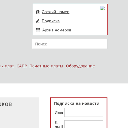
Свежий номер
Подписка
Архив номеров
Поиск
ых плат
САПР
Печатные платы
Оборудование
оков
Подписка на новости
Имя
E-
mail