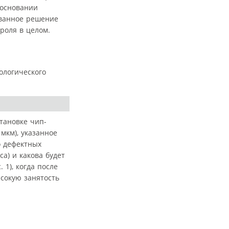
 основании
ованное решение
роля в целом.
ологического
тановке чип-
мкм), указанное
о дефектных
а) и какова будет
1), когда после
ысокую занятость