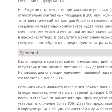
смещение не допускается.
Необходимо отметить, что при указанных условиях
относительно контактных площадок в 200 мкм) коли
этом электрический контакт для большого количест
соединений указанных компонентов будет ниже расч
компонентами может изменить расчетные значения
в высокочастотных. В результате может значительн
следствие, потребуются непредсказуемые затраты на
Пример 3
Как определить соответствие (или несоответствие)
отсутствия в том числе и потенциальных дефектов
Например, для операции нанесения паяльной паст
составляет не менее 70%.
Величину максимального отклонения объема пасты в
(а ведь можно применить и рельефный трафарет). 
пасты в столбике от расчетного при производстве с
утвердит отклонение более 30%. Давайте представ
в корпусах µBGA с общим количеством шариковых вы