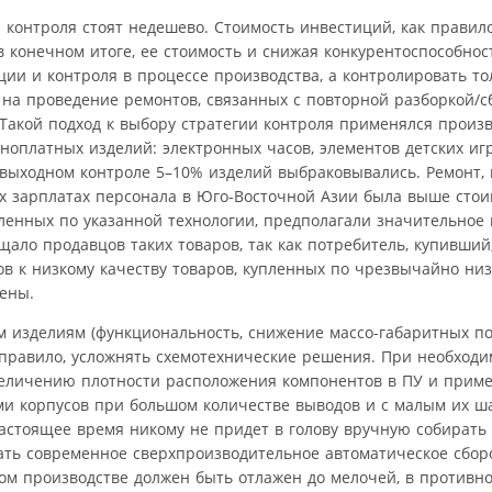
контроля стоят недешево. Стоимость инвестиций, как правило
в конечном итоге, ее стоимость и снижая конкурентоспособнос
ции и контроля в процессе производства, а контролировать то
 на проведение ремонтов, связанных с повторной разборкой/с
 Такой подход к выбору стратегии контроля применялся произ
ноплатных изделий: электронных часов, элементов детских иг
 выходном контроле 5–10% изделий выбраковывались. Ремонт, 
ких зарплатах персонала в Юго-Восточной Азии была выше стои
вленных по указанной технологии, предполагали значительное
щало продавцов таких товаров, так как потребитель, купивший,
ов к низкому качеству товаров, купленных по чрезвычайно ни
ены.
 изделиям (функциональность, снижение массо-габаритных по
к правило, усложнять схемотехнические решения. При необход
величению плотности расположения компонентов в ПУ и прим
 корпусов при большом количестве выводов и с малым их ша
настоящее время никому не придет в голову вручную собират
овать современное сверхпроизводительное автоматическое сбо
ом производстве должен быть отлажен до мелочей, в противн