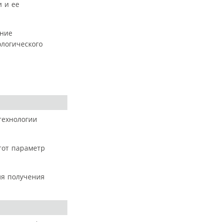
и и ее
ение
ологического
технологии
тот параметр
ля получения