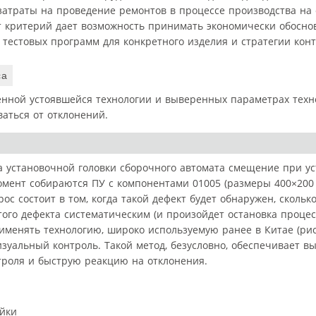
затраты на проведение ремонтов в процессе производства на
от критерий дает возможность принимать экономически обосн
естовых программ для конкретного изделия и стратегии конт
са
енной устоявшейся технологии и выверенных параметрах техн
аться от отклонений.
а установочной головки сборочного автомата смещение при ус
омент собираются ПУ с компонентами 01005 (размеры 400×200 
ос состоит в том, когда такой дефект будет обнаружен, скольк
ого дефекта систематическим (и произойдет остановка процесс
менять технологию, широко используемую ранее в Китае (рис. 
зуальный контроль. Такой метод, безусловно, обеспечивает в
нтроля и быструю реакцию на отклонения.
айки