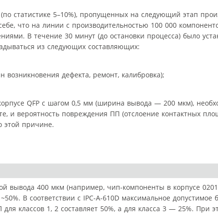
 (по статистике 5–10%), пропущенных на следующий этап прои
себе, что на линии с производительностью 100 000 компонент
ниями. В течение 30 минут (до остановки процесса) было уст
ладываться из следующих составляющих:
н возникновения дефекта, ремонт, калибровка);
корпусе QFP с шагом 0,5 мм (ширина вывода — 200 мкм), необ
те, и вероятность повреждения ПП (отслоение контактных пло
о этой причине.
й вывода 400 мкм (например, чип-компоненты в корпусе 0201
~50%. В соответствии с IPC-A-610D максимальное допустимое 
для классов 1, 2 составляет 50%, а для класса 3 — 25%. При э