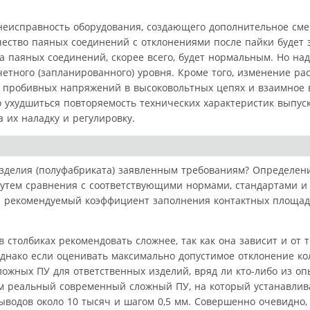
 (неисправность оборудования, создающего дополнительное с
чество паяных соединений с отклонениями после пайки будет
ва паяных соединений, скорее всего, будет нормальным. Но на
етного (запланированного) уровня. Кроме того, изменение ра
 пробивных напряжений в высоковольтных цепях и взаимное 
о ухудшиться повторяемость технических характеристик выпуск
 их наладку и регулировку.
 изделия (полуфабриката) заявленным требованиям? Определен
 путем сравнения с соответствующими нормами, стандартами и
ы рекомендуемый коэффициент заполнения контактных площад
 столбиках рекомендовать сложнее, так как она зависит и от
Однако если оценивать максимально допустимое отклонение ко
ложных ПУ для ответственных изделий, вряд ли кто-либо из о
им реальный современный сложный ПУ, на который устанавли
водов около 10 тысяч и шагом 0,5 мм. Совершенно очевидно, 