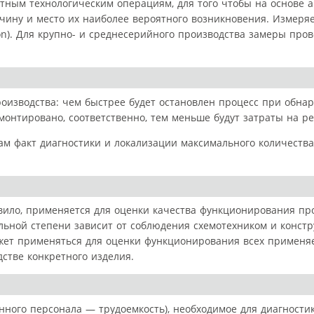
тным технологическим операциям, для того чтобы на основе а
чину и место их наиболее вероятного возникновения. Измеряе
ion). Для крупно- и среднесерийного производства замеры про
оизводства: чем быстрее будет остановлен процесс при обна
монтировано, соответственно, тем меньше будут затраты на ре
ам факт диагностики и локализации максимального количеств
авило, применяется для оценки качества функционирования п
ельной степени зависит от соблюдения схемотехником и конст
жет применяться для оценки функционирования всех применя
стве конкретного изделия.
нного персонала — трудоемкость), необходимое для диагности