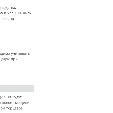
зводства,
ов в час 10% чип-
ановлено
ходимо учитывать
щадок при
)? Они будут
боковое смещение
том торцевое