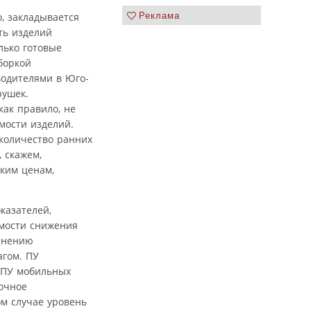
Реклама
, закладывается
ть изделий
лько готовые
боркой
водителями в Юго-
рушек.
как правило, не
мости изделий.
 количество ранних
 скажем,
зким ценам,
казателей,
имости снижения
енению
гом. ПУ
ь ПУ мобильных
рочное
ом случае уровень