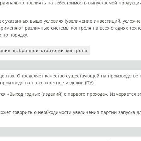
ардинально повлиять на себестоимость выпускаемой продукци
х указанных выше условиях (увеличение инвестиций, усложн
применяют различные системы контроля на всех стадиях техн
 по порядку.
ания выбранной стратегии контроля
центах. Определяет качество существующей на производстве 
производства на конкретное изделие (ПУ).
я «Выход годных (изделий) с первого прохода». Измеряется э
может говорить о необходимости увеличения партии запуска д