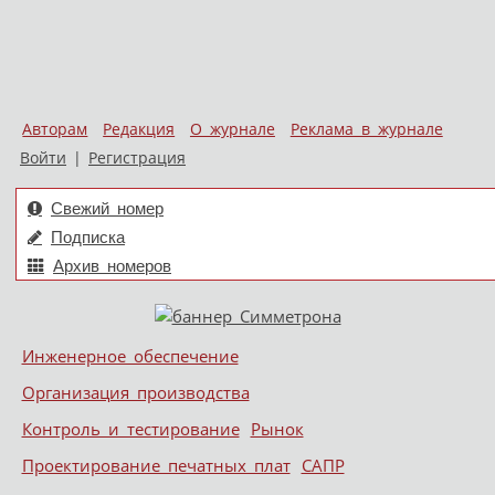
Авторам
Редакция
О журнале
Реклама в журнале
Войти
|
Регистрация
Свежий номер
Подписка
Архив номеров
Skip to content
Инженерное обеспечение
Меню
Организация производства
Контроль и тестирование
Рынок
Проектирование печатных плат
САПР