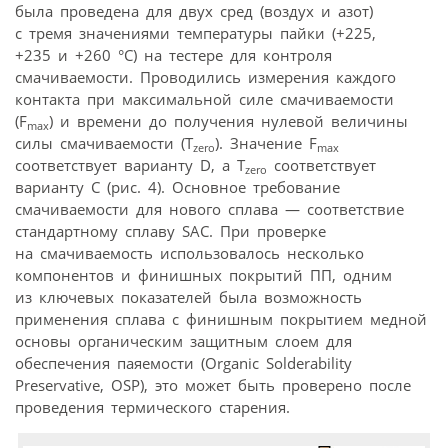
была проведена для двух сред (воздух и азот)
с тремя значениями температуры пайки (+225,
+235 и +260 °C) на тестере для контроля
смачиваемости. Проводились измерения каждого
контакта при максимальной силе смачиваемости
(F
) и времени до получения нулевой величины
max
силы смачиваемости (T
). Значение F
zero
max
соответствует варианту D, а T
соответствует
zero
варианту C (рис. 4). Основное требование
смачиваемости для нового сплава — соответствие
стандартному сплаву SAC. При проверке
на смачиваемость использовалось несколько
компонентов и финишных покрытий ПП, одним
из ключевых показателей была возможность
применения сплава с финишным покрытием медной
основы органическим защитным слоем для
обеспечения паяемости (Organic Solderability
Preservative, OSP), это может быть проверено после
проведения термического старения.