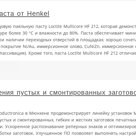
аста от Henkel
вую паяльную пасту Loctite Multicore HF 212, которая демонс
уре более 30 °С и влажности до 80%. Паста обеспечивает мин
при наличии переходных отверстий в площадках; хорошо сочет
окрытие Ni/Au, иммерсионное олово, CuNiZn, иммерсионное 
пассивация). Кроме того, паста Loctite Multicore HF 212 отличае
ения пустых и смонтированных заготов
Productronica в Мюнхене продемонстрирует линейку установок 
стых и смонтированных, гибких и жестких заготовок печатных
и. Ускоренное распознавание реперных знаков и оптимизиро
отки заготовок. Улучшенное ПО позволяет выполнять настро