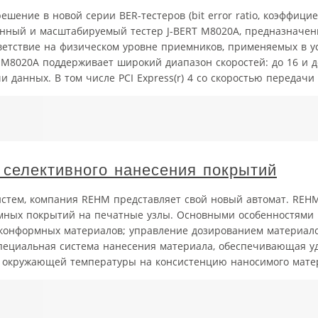
ешение в новой серии BER-тестеров (bit error ratio, коэффици
нный и масштабируемый тестер J-BERT M8020A, предназначен
ветствие на физическом уровне приемников, применяемых в ус
M8020A поддерживает широкий диапазон скоростей: до 16 и до
данных. В том числе PCI Express(r) 4 со скоростью передачи 
 селективного нанесения покрытий
стем, компания REHM представляет свой новый автомат. REHM
рмных покрытий на печатные узлы. Основными особенностями
 конформных материалов; управление дозированием материал
пециальная система нанесения материала, обеспечивающая у
 окружающей температуры на консистенцию наносимого матери