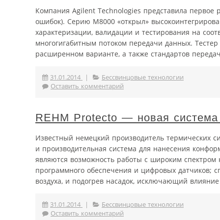
Компания Agilent Technologies представила первое р
ошибок). Серию M8000 «открыл» высокоинтегрирова
характеризации, валидации и тестирования на соот
многогигабитным потоком передачи данных. Тестер 
расширенном варианте, а также стандартов передачи 
31.01.2014
|
Бессвинцовые технологии
Оставить комментарий
REHM Protecto — новая система
Известный немецкий производитель термических си
и производительная система для нанесения конфо
являются возможность работы с широким спектром
программного обеспечения и цифровых датчиков; с
воздуха, и подогрев насадок, исключающий влияние
31.01.2014
|
Бессвинцовые технологии
Оставить комментарий