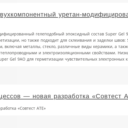
двухкомпонентный уретан-модифициров
дифицированный гелеподобный эпоксидный состав Super Gel 
тизации, но также подходит для склеивания и заделки швов: 
, включая металлы, стекло, различные виды керамики, а так
ет теплопроводными и электроизоляционными свойствами. Низк
uper Gel 9AO для герметизации чувствительных электронных ко
цессов — новая разработка «Совтест 
работка «Совтест АТЕ»