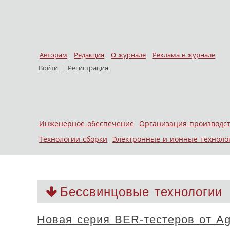
Авторам
Редакция
О журнале
Реклама в журнале
Войти
|
Регистрация
Skip to content
Инженерное обеспечение
Организация производс
Меню
Технологии сборки
Электронные и ионные техноло
Бессвинцовые технологии
Новая серия BER-тестеров от Agi