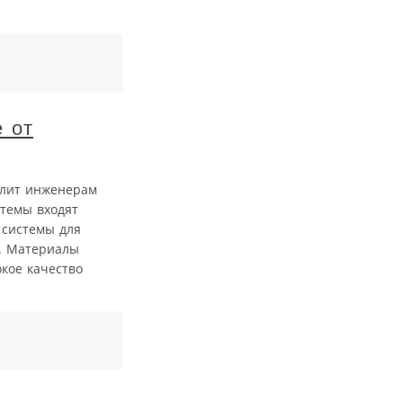
 от
олит инженерам
стемы входят
 системы для
. Материалы
кое качество