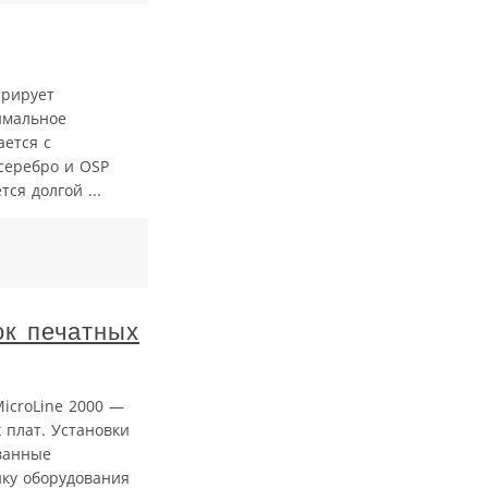
трирует
имальное
ается с
серебро и OSP
тся долгой ...
ок печатных
MicroLine 2000 —
 плат. Установки
ванные
йку оборудования