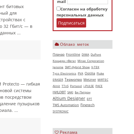
mail
ент битовых
Согласен на обработку
ный для
персональных данных
тройствах с
 32 Гбит/с — в
данных ...
Облако меток
Планар
Frontline
DIMA
DuPont
Концерн «Вега»
Mirae Corporation
Janome
SMT-Hybrid Show
V‑TEK
Tyco Electronics
PVA
Optilia
Fluke
Термопро
ERASER
Metzner
MIRTEC
 Protecto — гибкая
Almit
TTnS
Portasol
i-PULSE
РАСЕ
 новой системы
НИЦЭВТ
SAKI
Би Питрон
ов посредством
Altium Designer
EPT
даление пузырьков
Finetech
TWS Automation
ала. ...
SYSTRONIC
Реклама