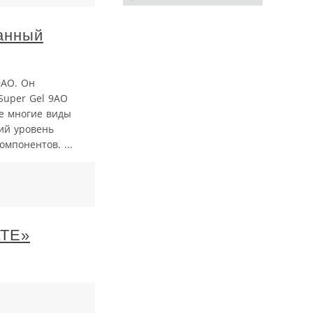
анный
9AO. Он
Super Gel 9AO
же многие виды
ий уровень
мпонентов. ...
АТЕ»