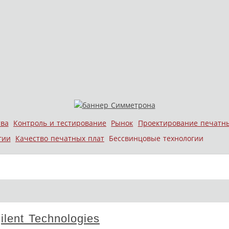
тва
Контроль и тестирование
Рынок
Проектирование печатн
гии
Качество печатных плат
Бессвинцовые технологии
lent Technologies