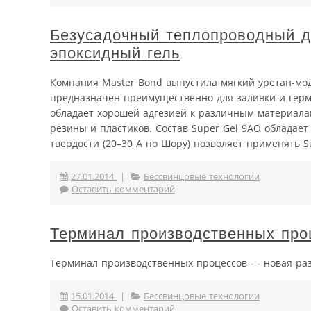
Безусадочный теплопроводный 
эпоксидный гель
Компания Master Bond выпустила мягкий уретан-мо
предназначен преимущественно для заливки и герме
обладает хорошей адгезией к различным материалам
резины и пластиков. Cостав Super Gel 9AO облада
твердости (20–30 А по Шору) позволяет применять S
27.01.2014
|
Бессвинцовые технологии
Оставить комментарий
Терминал производственных про
Терминал производственных процессов — новая раз
15.01.2014
|
Бессвинцовые технологии
Оставить комментарий