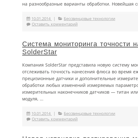
на разнообразные варианты обработки. Новейшая сис
10.01.2014
|
Бессвинцовые технологии
Оставить комментарий
Система мониторинга точности н
SolderStar
Компания SolderStar представила новую систему мо
отслеживать точность нанесения флюса во время е
прецизионные датчики и дополнительные измерите
обработки любых изменений измеряемых параметров
измерительных наконечников датчиков — титан или
модуля, ...
10.01.2014
|
Бессвинцовые технологии
Оставить комментарий