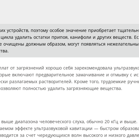
их устройств, поэтому особое значение приобретает тщатель
цикла удалить остатки припоя, канифоли и других веществ. Е
не очищены должным образом, могут появляться нежелательны
тва.
плат от загрязнений хорошо себя зарекомендовала ультразвук
торые включают предварительное замачивание и отмывку с и
ески разлагаемых растворителей. Кроме того, трудоемкие руч
позволяют полностью удалить загрязняющие вещества.
н выше диапазона человеческого слуха, обычно 20 кГц и выше
ываемом эффекте ультразвуковой кавитации — быстром образо
водится за счет чередующихся волн высокого и низкого давл