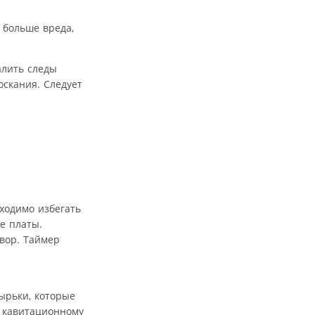
 больше вреда,
алить следы
оскания. Следует
бходимо избегать
е платы.
вор. Таймер
ырьки, которые
т кавитационному