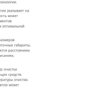
ехнологии.
гии указывает на
ость может
ементов
м оптимальной
размеров
аточные габариты,
ется расстоянием
исаниях,
р очистки
щих средств.
ературы очистки,
тепло может