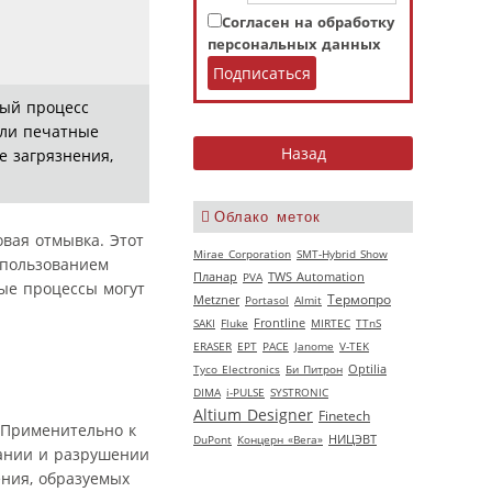
Согласен на обработку
персональных данных
ный процесс
сли печатные
е загрязнения,
Облако меток
овая отмывка. Этот
Mirae Corporation
SMT-Hybrid Show
спользованием
Планар
PVA
TWS Automation
ные процессы могут
Термопро
Metzner
Portasol
Almit
SAKI
Fluke
Frontline
MIRTEC
TTnS
ERASER
EPT
РАСЕ
Janome
V‑TEK
Tyco Electronics
Би Питрон
Optilia
DIMA
i-PULSE
SYSTRONIC
Altium Designer
Finetech
. Применительно к
НИЦЭВТ
DuPont
Концерн «Вега»
вании и разрушении
ения, образуемых