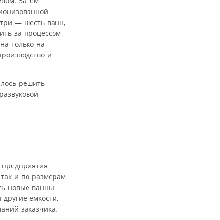
евом. Затем
еионизованной
 три — шесть ванн,
дить за процессом
на только на
производство и
алось решить
тразвуковой
е предприятия
 так и по размерам
ть новые ванны.
 другие емкости,
ланий заказчика.