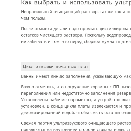
Как выбрать и использовать ульт
Неправильный очищающий раствор, так же как и не
чем пользы.
После отмывки детали надо промыть дистиллирован
остатков чистящего раствора. Поскольку водопровод
не забывать и том, что перед сборкой нужна тщате
Цикл отмывки печатных плат
Ванны имеют линию заполнения, указывающую макс
Важно отметить, что погружение корзины с ПП вызов
переполнения или недостаточно заполнения резерву
Установлены рабочие параметры, и устройство вклю
установлен. В конце цикла платы извлекаются и п
деионизированной водой, чтобы смыть остатки очи
Свежая партия ультразвукового очищающего раствор
появляются на внутренней стороне стакана воды, с