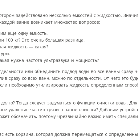
отором задействовано несколько емкостей с жидкостью. Значит
о каждой ванне возникает множество вопросов:
им еще одну емкость.
и 100 кг? Это очень большая разница.
ная жидкость — какая?
туры.
какая нужна частота ультразвука и мощность?
тдельности или объединить подвод воды во все ванны сразу 
лив сразу со всех ванн, можно по отдельности. От чего это буд
Если необходимо утилизировать жидкость определенным спос
 долго? Тогда следует задуматься о функции очистки воды. Дл
рое удаление частиц грязи в ванне очистки? Добавим устройс
может обозначить, поэтому чрезвычайно важно иметь специали
ас есть корзина, которая должна перемещаться с определенн