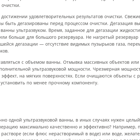
 очистки.
достижении удовлетворительных результатов очистки. Свежи
ны быть дегазированы перед процессом очистки. Дегазация в
анны ультразвуком. Время, заданное для дегазации жидкости,
 или больше для большого резервуара. Не нагретый резервуар
ившейся дегазации — отсутствие видимых пузырьков газа, пер
ков.
тавляться с объемом ванны. Отмывка массивных объектов ил
ополнительной ультразвуковой мощности. Чрезмерная мощност
эффект, на мягких поверхностях. Если очищаются объекты с
 установить по менее прочному компоненту.
но одной ультразвуковой ванны, в иных случаях нужен целый 
 операцию максимально качественно и эффективно? Например, 
 растворе (если флюс нерастворимый в воде) или воде, желат