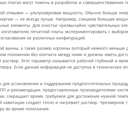
ых платах могут помочь в разработке и совершенствовании т
вой отмывки — ультразвуковая мощность. Обычно больше энер
энергии — не всегда лучше. Например, слишком большая мощн
льные элементы. Для очистки чрезвычайно чувствительных эл
 изготовителю печатной платы экспериментировать с выборо
согласования ее различных конфигураций.
й ванны, а также размер корзины (который немного меньше 
ном положении без контакта между ними и должны иметь дост
раствор. Этот параметр называется рабочей глубиной и явля
вора. Если данная информация не доступна в технических оп
 для установления и поддержания предпочтительных процеду
е ПП и рекомендации, предоставленные производителями чистя
ми, сокращают время, требуемое для достижения нужной темп
ой кавитации создает тепло и нагревает раствор. Чрезмерное 
ру во время полоскания.