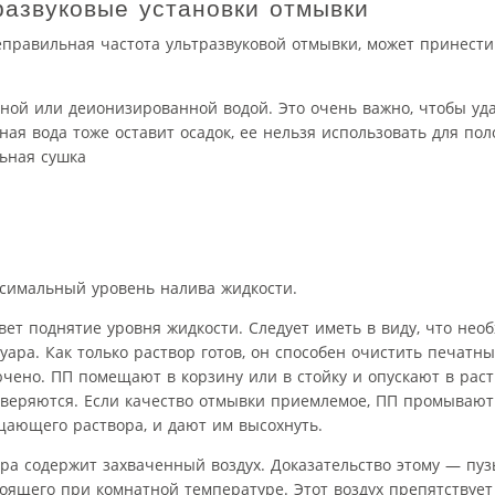
развуковые установки отмывки
правильная частота ультразвуковой отмывки, может принести
ной или деионизированной водой. Это очень важно, чтобы уд
ная вода тоже оставит осадок, ее нельзя использовать для пол
льная сушка
имальный уровень налива жидкости.
ет поднятие уровня жидкости. Следует иметь в виду, что нео
ара. Как только раствор готов, он способен очистить печатны
чено. ПП помещают в корзину или в стойку и опускают в раст
роверяются. Если качество отмывки приемлемое, ПП промывают
щающего раствора, и дают им высохнуть.
а содержит захваченный воздух. Доказательство этому — пуз
тоящего при комнатной температуре. Этот воздух препятствуе