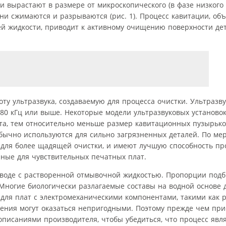
ки вырастают в размере от микроскопического (в фазе низкого 
они сжимаются и разрываются (рис. 1). Процесс кавитации, о
 жидкости, приводит к активному очищению поверхности дет
ту ультразвука, создаваемую для процесса очистки. Ультразв
и 80 кГц или выше. Некоторые модели ультразвуковых установок
ота, тем относительно меньше размер кавитационных пузырько
бычно используются для сильно загрязненных деталей. По ме
 для более щадящей очистки, и имеют лучшую способность пр
ные для чувствительных печатных плат.
 воде с растворенной отмывочной жидкостью. Пропорции подб
 Многие биологически разлагаемые составы на водной основе 
для плат с электромеханическими компонентами, такими как р
ния могут оказаться непригодными. Поэтому прежде чем прис
описаниями производителя, чтобы убедиться, что процесс яв