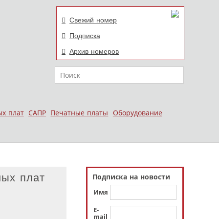
Свежий номер
Подписка
Архив номеров
Поиск
ых плат
САПР
Печатные платы
Оборудование
ных плат
Подписка на новости
Имя
E-
mail