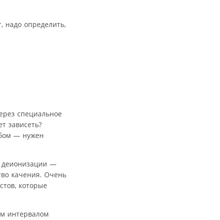
, надо определить,
через специальное
ет зависеть?
обом — нужен
я деионизации —
тво качения. Очень
стов, которые
ым интервалом