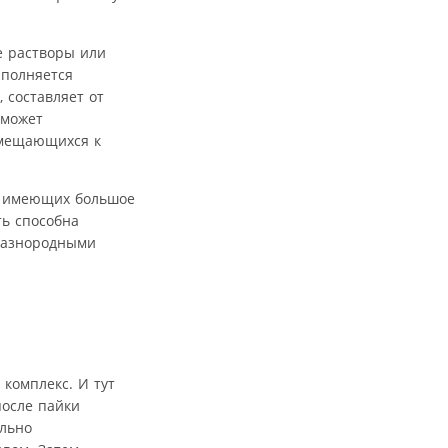
е растворы или
ыполняется
 составляет от
 может
емещающихся к
и имеющих большое
ь способна
 разнородными
комплекс. И тут
после пайки
ельно