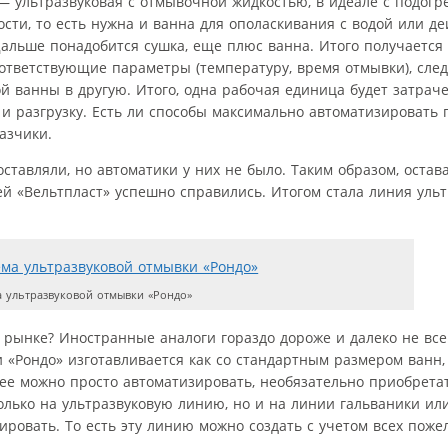
— ультразвуковая с отмывочной жидкостью, в идеале с подогр
сти, то есть нужна и ванна для ополаскивания с водой или д
 Дальше понадобится сушка, еще плюс ванна. Итого получается
оответствующие параметры (температуру, время отмывки), сле
й ванны в другую. Итого, одна рабочая единица будет затраче
 и разгрузку. Есть ли способы максимально автоматизировать 
азчики.
ставляли, но автоматики у них не было. Таким образом, остав
ей «Вельтпласт» успешно справились. Итогом стала линия уль
 ультразвуковой отмывки «Рондо»
на рынке? Иностранные аналоги гораздо дороже и далеко не вс
 «Рондо» изготавливается как со стандартным размером ванн,
о ее можно просто автоматизировать, необязательно приобрета
лько на ультразвуковую линию, но и на линии гальваники или
овать. То есть эту линию можно создать с учетом всех поже