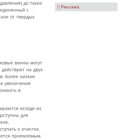
давления) до таких
Реклама
бъединенный с
али от твердых
уковые ванны могут
 действуют на двух
в. Более низкие
ре увеличения
оникать в
ираются исходя из
доступны для
еле,
тупать к очистке,
ляется приемлемым.