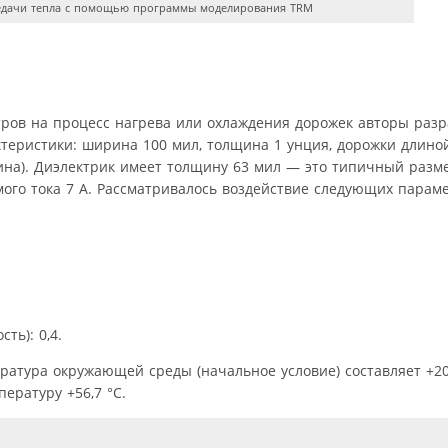
едачи тепла с помощью программы моделирования TRM
ров на процесс нагрева или охлаждения дорожек авторы разр
теристики: ширина 100 мил, толщина 1 унция, дорожки длиной
рина). Диэлектрик имеет толщину 63 мил — это типичный разм
ого тока 7 А. Рассматривалось воздействие следующих парам
ть): 0,4.
ература окружающей среды (начальное условие) составляет +20
ературу +56,7 °C.