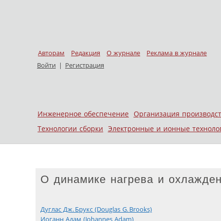
Авторам
Редакция
О журнале
Реклама в журнале
Войти
|
Регистрация
Skip to content
Инженерное обеспечение
Организация производс
Меню
Технологии сборки
Электронные и ионные техноло
О динамике нагрева и охлажде
Дуглас Дж. Брукс (Douglas G. Brooks)
Иоганн Адам (Johannes Adam)