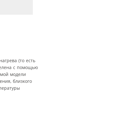
агрева (то есть
делена с помощью
емой модели
ения, близкого
мпературы