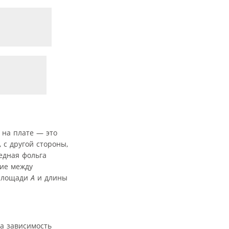
 на плате — это
 с другой стороны,
едная фольга
ние между
 площади
A
и длины
на зависимость