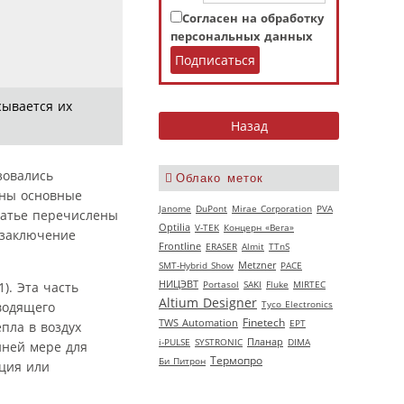
Согласен на обработку
персональных данных
сывается их
зовались
Облако меток
ены основные
Janome
DuPont
Mirae Corporation
PVA
татье перечислены
Optilia
V‑TEK
Концерн «Вега»
 заключение
Frontline
ERASER
Almit
TTnS
SMT-Hybrid Show
Metzner
РАСЕ
НИЦЭВТ
Portasol
SAKI
Fluke
MIRTEC
1). Эта часть
Altium Designer
Tyco Electronics
водящего
Finetech
TWS Automation
EPT
пла в воздух
i-PULSE
SYSTRONIC
Планар
DIMA
йней мере для
Термопро
Би Питрон
кция или