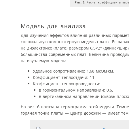
Рис. 5.
Расчет коэффициента пер
Модель для анализа
Для изучения эффектов влияния различных парамет
специальную компьютерную модель платы. Ее харак
на диэлектрике (плате) размером 6,5×2″ (длина×ши
большинства современных плат. Величина проводим
на изучаемую модель:
Удельное сопротивление: 1,68 мкОм·см.
Коэффициент теплоотдачи: 11.
Коэффициент теплопроводности:
в горизонтальном направлении: 0,6,
в вертикальном направлении (сквозь плоскос
На рис. 6 показана термограмма этой модели. Темп
горячая точка платы — центр дорожки — имеет темп