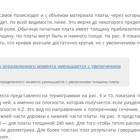
 самое происходит и с объемом материала платы, через котор
дет, по всей видимости, ниже. Это верно до некоторого преде
ой роли. Обычная печатная плата имеет толщину приблизител
лщину. Но платы могут быть и намного толще. На рис. 8 пока
ь, что кривая вначале достаточно крутая, но с увеличением
определенного момента уменьшается с увеличением толщины платы
та представлено на термограммах на рис. 9 и 10, показана 
ней, а именно на плоскости, которая получается, если раздел
лоскости X‑Z. Это вид по направлению к поперечному сечению 
жней части дорожки к нижней части платы. На рис. 9 предст
0 — для платы толщиной 240 мил. Для того чтобы тепло распр
ла диэлектрика. Для более толстых плат результаты совершен
нее.