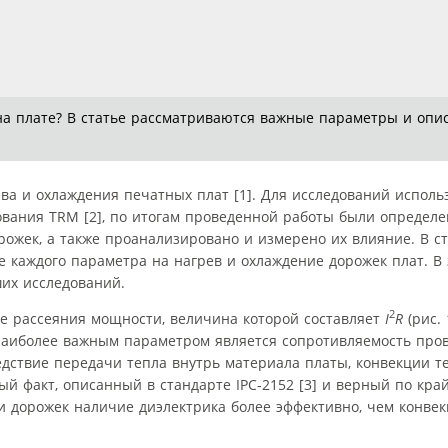
на плате? В статье рассматриваются важные параметры и опи
ва и охлаждения печатных плат [1]. Для исследований исполь
ания TRM [2], по итогам проведенной работы были определ
ожек, а также проанализировано и измерено их влияние. В с
 каждого параметра на нагрев и охлаждение дорожек плат. В
их исследований.
2
те рассеяния мощности, величина которой составляет
I
R
(рис. 
 наиболее важным параметром является сопротивляемость про
дствие передачи тепла внутрь материала платы, конвекции те
й факт, описанный в стандарте IPC‑2152 [3] и верный по кра
ии дорожек наличие диэлектрика более эффективно, чем конве