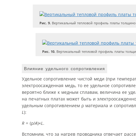
Рис. 9.
Вертикальный тепловой профиль платы толщино
Рис. 10.
Вертикальный тепловой профиль платы толщи
Влияние удельного сопротивления
Удельное сопротивление чистой меди (при температу
электроосажденная медь, то ее удельное сопротивле
вероятно ближе к медным сплавам, величина ее уде
на печатных платах может быть и электроосажденно
удельным сопротивлением ρ материала и сопротив
L
):
R
= (ρ/
A
)×
L
.
Вспомним, что за нагрев проводника отвечает рас