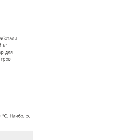
аботали
 6″
ер для
етров
 °C. Наиболее