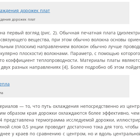
дения дорожек плат
на первый взгляд (рис. 2). Обычная печатная плата (диэлектри
о связующего вещества, при этом обычно волокна основы орие
альным (плоским) направлением волокон обычно лучше проводи
кулярно плоскости) волокнами. Параметр, с помощью которог
 это коэффициент теплопроводности. Материалы платы являют
вух разных направлениях [4]. Более подробно об этом пойдет
ла
ериалов — то, что путь охлаждения непосредственно из цент
аким образом края дорожки охлаждаются более эффективно, чем
 4 представлена термограмма исследуемой дорожки, иллюстр
ой слоя 0,5 унции проводит достаточно тока для того, чтобы 
лоднее у краев по сравнению с центром, но и вдоль центральн