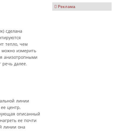
Реклама
к) сделана
нтируются
т тепло, чем
о можно измерить
ся анизотропными
 речь далее.
ральной линии
 ее центр,
ирующая описанный
нагреть ее почти
ой линии она