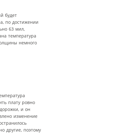
ый будет
ла, по достижении
ьно 63 мил,
зана температура
 толщины немного
температура
ить плату ровно
дорожки, и он
авлено изменение
остранилось
но другие, поэтому