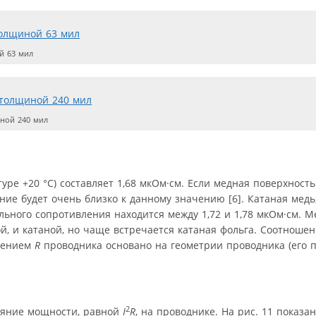
й 63 мил
ной 240 мил
ре +20 °C) составляет 1,68 мкОм·см. Если медная поверхность
ние будет очень близко к данному значению [6]. Катаная медь,
льного сопротивления находится между 1,72 и 1,78 мкОм·см. М
й, и катаной, но чаще встречается катаная фольга. Соотноше
лением
R
проводника основано на геометрии проводника (его
2
сеяние мощности, равной
I
R
, на проводнике. На рис. 11 показа