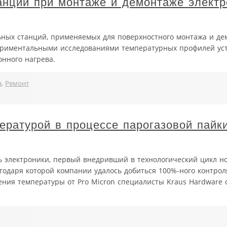
нций при монтаже и демонтаже элект
ных станций, применяемых для поверхностного монтажа и де
ериментальными исследованиями температурных профилей ус
нного нагрева.
а
,
Ремонт
ратурой в процессе парогазовой пайк
 электроники, первый внедривший в технологический цикл н
годаря которой компании удалось добиться 100%-ного контрол
ния температуры от Pro Micron специалисты Kraus Hardware 