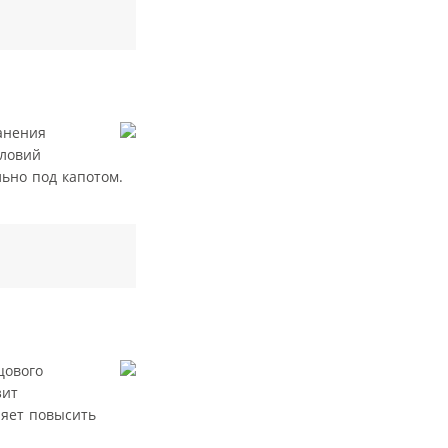
анения
словий
ьно под капотом.
цового
зит
ляет повысить