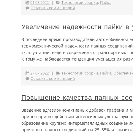
01.08.2022
|
Технологии сборки
,
Пайка
Оставить комментарий
Увеличение надежности пайки в
В последнее время производители автомобильной э
термомеханической надежности паяных соединений. 
эксплуатации, ведь в современных транспортных ср
К тому же наблюдается тенденция уменьшения разме
27.07.2022
|
Технологии сборки
,
Пайка
,
Обеспече
Оставить комментарий
Повышение качества паяных со
Введение адгезионно-активных добавок графена и м
припоя при воздействии интенсивных ультразвуков
образование хрупких интерметаллидных соединений, 
прочность паяных соединений на 25–35% и снизить и