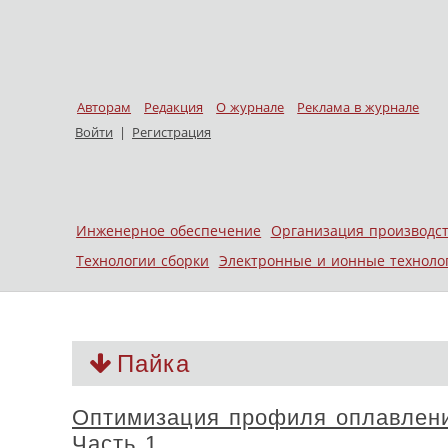
Авторам
Редакция
О журнале
Реклама в журнале
Войти
|
Регистрация
Skip to content
Инженерное обеспечение
Организация производс
Меню
Технологии сборки
Электронные и ионные техноло
Пайка
Оптимизация профиля оплавлен
Часть 1