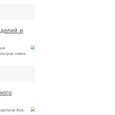
зделий и
ных
ильтров помех
ного
корпусов BGA-