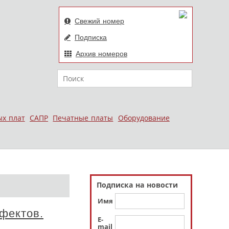
Свежий номер
Подписка
Архив номеров
Поиск
ых плат
САПР
Печатные платы
Оборудование
Подписка на новости
Имя
фектов.
E-
mail