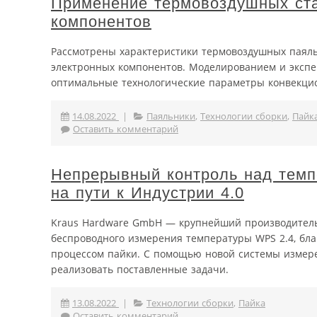
Применение термовоздушных ста
компонентов
Рассмотрены характеристики термовоздушных паяль
электронных компонентов. Моделированием и эксп
оптимальные технологические параметры конвекцио
14.08.2022
|
Паяльники
,
Технологии сборки
,
Пайк
Оставить комментарий
Непрерывный контроль над темпе
на пути к Индустрии 4.0
Kraus Hardware GmbH — крупнейший производитель
беспроводного измерения температуры WPS 2.4, бла
процессом пайки. С помощью новой системы измере
реализовать поставленные задачи.
13.08.2022
|
Технологии сборки
,
Пайка
Оставить комментарий