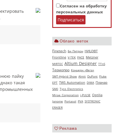
Согласен на обработку
оектировать
персональных данных
.
Облако меток
Finetech
НИЦЭВТ
Би Питрон
Frontline
V‑TEK
РАСЕ
Metzner
Altium Designer
MIRTEC
TTnS
Термопро
Концерн «Вега»
оннюю пайку
SMT-Hybrid Show
Almit
DuPont
Fluke
днако такая
EPT
TWS Automation
DIMA
Планар
е промышленных
SAKI
Tyco Electronics
Mirae Corporation
i-PULSE
Optilia
Janome
Portasol
PVA
SYSTRONIC
ERASER
Реклама