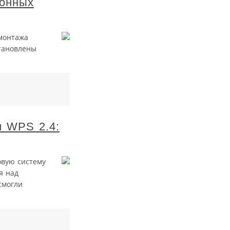
ронных
монтажа
тановлены
и WPS 2.4:
овую систему
я над
смогли