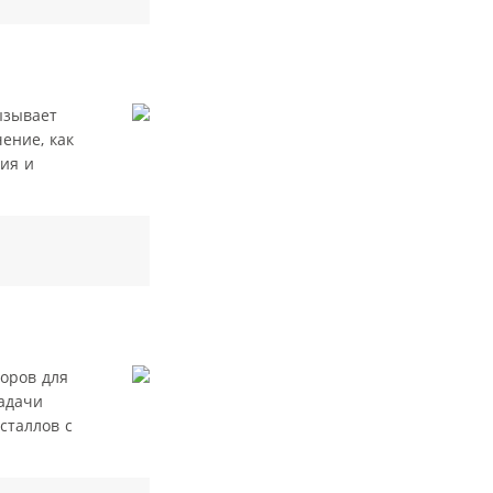
ызывает
ение, как
ия и
оров для
адачи
сталлов с