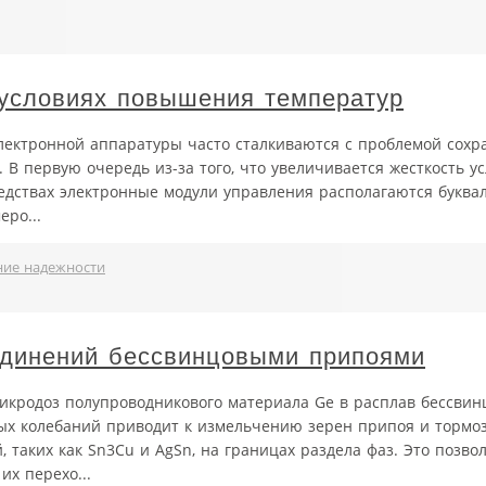
 условиях повышения температур
лектронной аппаратуры часто сталкиваются с проблемой сохр
В первую очередь из-за того, что увеличивается жесткость у
едствах электронные модули управления располагаются буквал
ро...
ние надежности
единений бессвинцовыми припоями
икродоз полупроводникового материала Ge в расплав бессвин
ых колебаний приводит к измельчению зерен припоя и тормо
таких как Sn3Cu и AgSn, на границах раздела фаз. Это позво
х перехо...