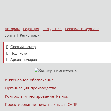
Авторам
Редакция
О журнале
Реклама в журнале
Войти
|
Регистрация
Свежий номер
Подписка
Архив номеров
Skip to content
Инженерное обеспечение
Меню
Организация производства
Контроль и тестирование
Рынок
Проектирование печатных плат
САПР