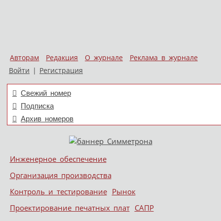
Авторам
Редакция
О журнале
Реклама в журнале
Войти
|
Регистрация
Свежий номер
Подписка
Архив номеров
Skip to content
Инженерное обеспечение
Меню
Организация производства
Контроль и тестирование
Рынок
Проектирование печатных плат
САПР